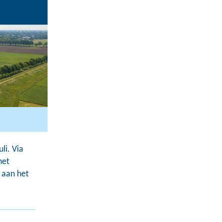
li. Via
het
 aan het