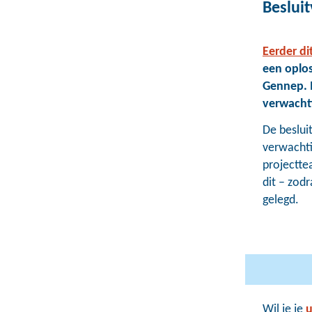
Beslui
Eerder dit
een oplos
Gennep. I
verwachti
De beslui
verwachti
projectte
dit – zodr
gelegd.
Wil je je
u