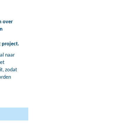
n over
an
 project.
al naar
et
t, zodat
worden