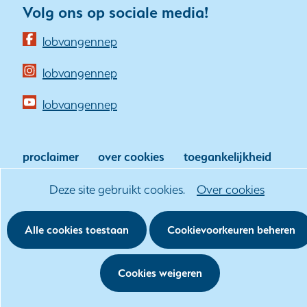
Volg ons op sociale media!
(opent
lobvangennep
in
(opent
lobvangennep
nieuw
in
venster)
(opent
lobvangennep
nieuw
(verwijst
in
venster)
naar
nieuw
(verwijst
proclaimer
over cookies
toegankelijkheid
een
venster)
naar
klachtenprocedure
andere
(verwijst
Hier
Cookies
Deze site gebruikt cookies.
Over cookies
een
website)
naar
kan
toestaan?
andere
een
het
Alle cookies toestaan
Cookievoorkeuren beheren
website)
andere
gebruik
website)
van
Cookies weigeren
cookies