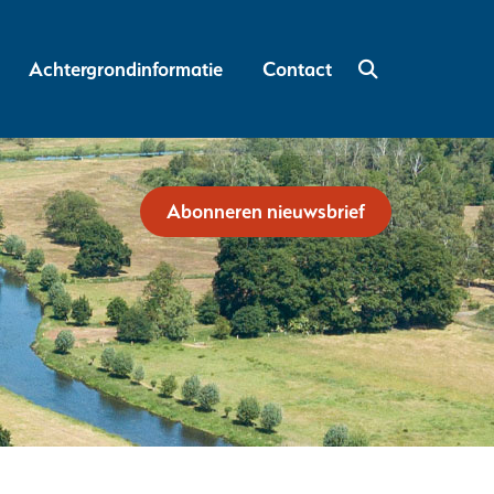
Nieuws
Achtergrondinformatie
Achtergrondinformatie
Contact
Uitklappen
Uitklappen
Abonneren nieuwsbrief