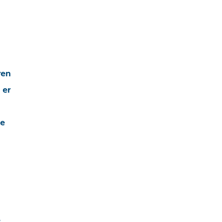
ren
 er
de
e