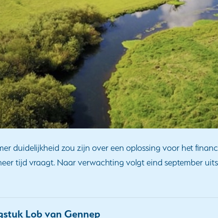
er duidelijkheid zou zijn over een oplossing voor het finan
meer tijd vraagt. Naar verwachting volgt eind september uitsl
agstuk Lob van Gennep