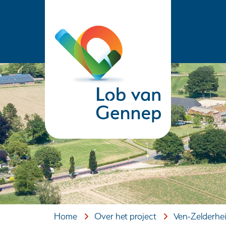
(naar
homepage)
Home
Over het project
Ven-Zelderhe