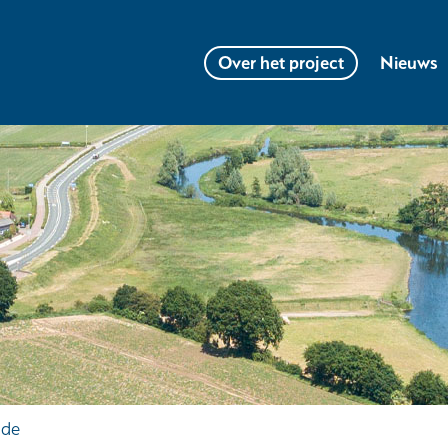
Ga
Over
naar
Over het project
Nieuws
het
Uitklappen
de
project
inhoud
ide