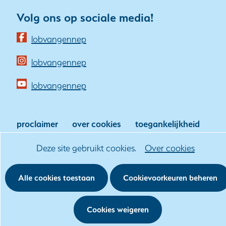
Volg ons op sociale media!
(opent
lobvangennep
in
(opent
lobvangennep
nieuw
in
venster)
(opent
lobvangennep
nieuw
(verwijst
in
venster)
naar
nieuw
(verwijst
proclaimer
over cookies
toegankelijkheid
een
venster)
naar
klachtenprocedure
andere
(verwijst
Hier
Cookies
Deze site gebruikt cookies.
Over cookies
een
website)
naar
kan
toestaan?
andere
een
het
Alle cookies toestaan
Cookievoorkeuren beheren
website)
andere
gebruik
website)
van
Cookies weigeren
cookies