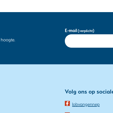
Uw
E-mail
(verplicht)
gegevens
e hoogte.
Volg ons op social
(opent
lobvangennep
in