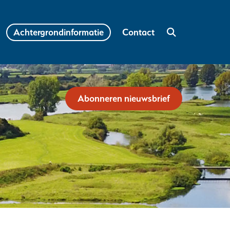
Nieuws
Achtergrondinformatie
Achtergrondinformatie
Contact
Uitklappen
Uitklappen
Abonneren nieuwsbrief