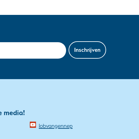
Inschrijven
e media!
(opent
lobvangennep
in