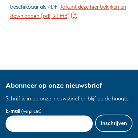
beschikbaar als PDF.
Je kunt deze hier bekijken en
downloaden
(pdf, 2.1 MB)
.
Abonneer op onze nieuwsbrief
Schrijf je in op onze nieuwsbrief en blijf op de hoogte.
Uw
E-mail
(verplicht)
gegevens
Inschrijven