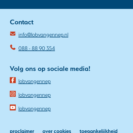
Contact
info@lobvangennep.nl
088 - 88 90 354
Volg ons op sociale media!
(opent
lobvangennep
in
(opent
lobvangennep
nieuw
in
venster)
(opent
lobvangennep
nieuw
(verwijst
in
venster)
naar
nieuw
(verwijst
proclaimer
over cookies
toegankelijkheid