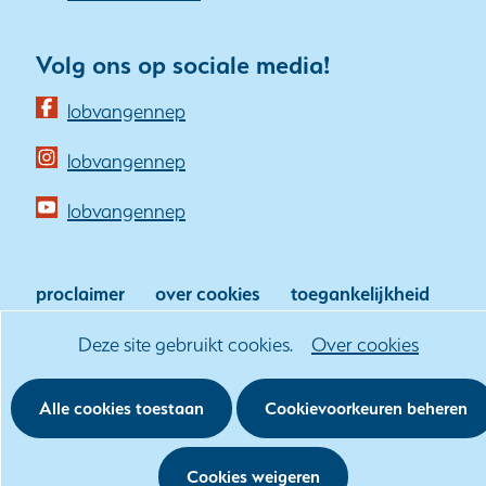
Volg ons op sociale media!
(opent
lobvangennep
in
(opent
lobvangennep
nieuw
in
venster)
(opent
lobvangennep
nieuw
(verwijst
in
venster)
naar
nieuw
(verwijst
proclaimer
over cookies
toegankelijkheid
een
venster)
naar
klachtenprocedure
andere
(verwijst
Hier
Cookies
Deze site gebruikt cookies.
Over cookies
een
website)
naar
kan
toestaan?
andere
een
het
Alle cookies toestaan
Cookievoorkeuren beheren
website)
andere
gebruik
website)
van
Cookies weigeren