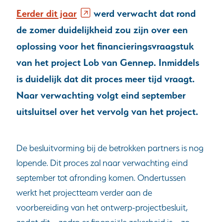
(opent
Eerder dit jaar
werd verwacht dat rond
in
de zomer duidelijkheid zou zijn over een
nieuw
oplossing voor het financieringsvraagstuk
venster)
van het project Lob van Gennep. Inmiddels
(verwijst
is duidelijk dat dit proces meer tijd vraagt.
naar
Naar verwachting volgt eind september
een
uitsluitsel over het vervolg van het project.
andere
website)
De besluitvorming bij de betrokken partners is nog
lopende. Dit proces zal naar verwachting eind
september tot afronding komen. Ondertussen
werkt het projectteam verder aan de
voorbereiding van het ontwerp-projectbesluit,