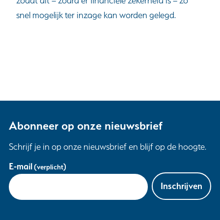
zodat dit – zodra er financiële zekerheid is – zo
snel mogelijk ter inzage kan worden gelegd.
Abonneer op onze nieuwsbrief
Schrijf je in op onze nieuwsbrief en blijf op de hoogte.
Uw
E-mail
(verplicht)
gegevens
Inschrijven