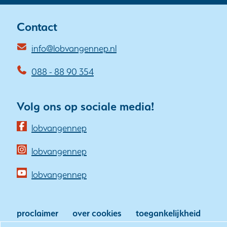
Contact
info@lobvangennep.nl
088 - 88 90 354
Volg ons op sociale media!
(opent
lobvangennep
in
(opent
lobvangennep
nieuw
in
venster)
(opent
lobvangennep
nieuw
(verwijst
in
venster)
naar
nieuw
(verwijst
proclaimer
over cookies
toegankelijkheid
een
venster)
naar